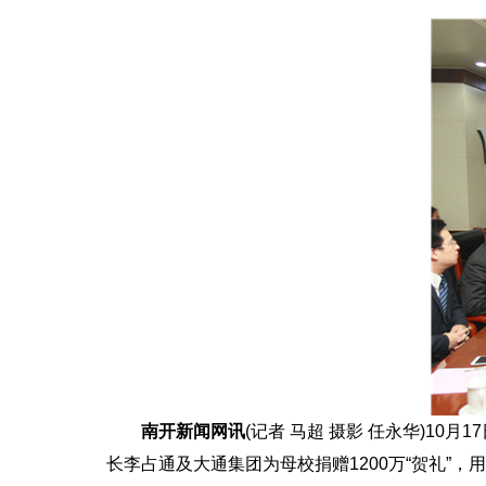
南开新闻网讯
(记者 马超 摄影 任永华)10
长李占通及大通集团为母校捐赠1200万“贺礼”