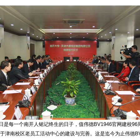
月17日是每一个南开人铭记终生的日子，值伟德BV1946官网建校
，用于津南校区老员工活动中心的建设与完善。这是迄今为止伟德B