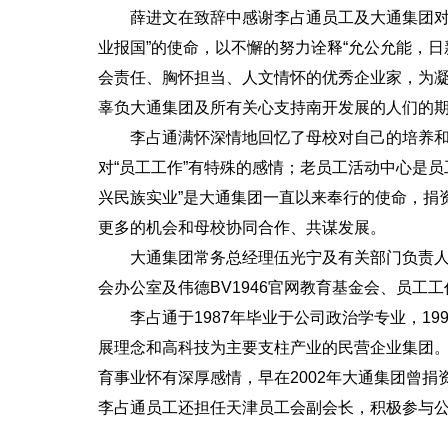
薛进文在致辞中感谢李占通员工及大通集团对伟德
业报国”的使命，以不懈的努力诠释“允公允能，日
会责任、胸怀担当、人文情怀的优秀企业家，为
辜负大通集团及所有关心支持南开发展的人们的
李占通满怀深情地回忆了母校对自己的培养和对
对“员工工作”有特殊的感情；老员工活动中心是
兴民族实业”是大通集团一直以来奉行的使命，捐
更多的机会和母校协同合作、共谋发展。
大通集团常务总经理伍光宁及有关部门负责人，
会办公室及伟德BV1946官网教育基金会、员工
李占通于1987年毕业于公司政治学专业，19
展理念和高科技为主要支柱产业的民营企业集团
育事业怀有深厚感情，早在2002年大通集团曾捐资
李占通员工还担任天津员工会副会长，积极参与